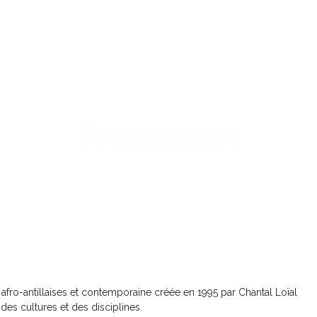
NOS SPECTACLES
AGENDA
NOS COURS & STAGES
Présentation
fro-antillaises et contemporaine créée en 1995 par Chantal Loïal
des cultures et des disciplines.