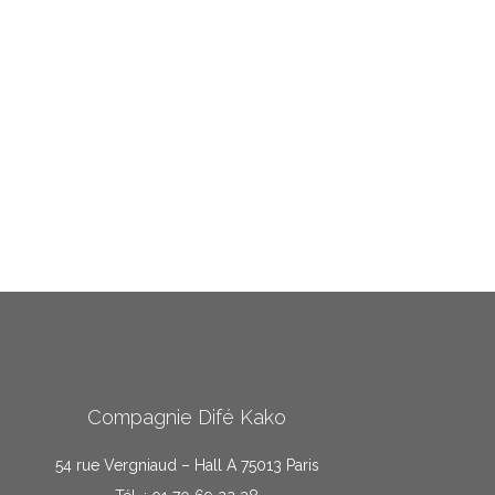
Compagnie Difé Kako
54 rue Vergniaud – Hall A 75013 Paris