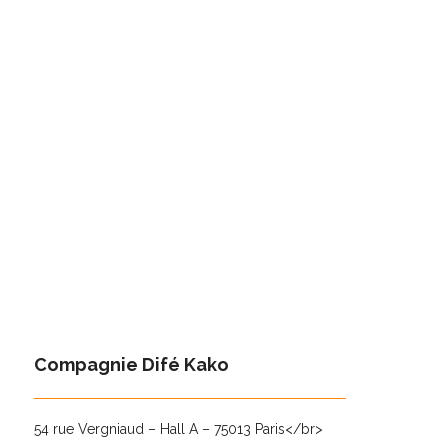
FESTIVAL MOIS KRÉYOL
CONTACT
Compagnie Difé Kako
54 rue Vergniaud – Hall A – 75013 Paris</br>