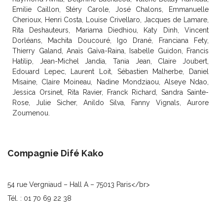
Emilie Caillon, Stéry Carole, José Chalons, Emmanuelle
Cherioux, Henri Costa, Louise Crivellaro, Jacques de Lamare,
Rita Deshauteurs, Mariama Diedhiou, Katy Dinh, Vincent
Dorléans, Machita Doucouré, Igo Drané, Franciana Fety,
Thierry Galand, Anaïs Gaïva-Raina, Isabelle Guidon, Francis
Hatilip, Jean-Michel Jandia, Tania Jean, Claire Joubert,
Edouard Lepec, Laurent Loit, Sébastien Malherbe, Daniel
Misaine, Claire Moineau, Nadine Mondziaou, Alseye Ndao,
Jessica Orsinet, Rita Ravier, Franck Richard, Sandra Sainte-
Rose, Julie Sicher, Anildo Silva, Fanny Vignals, Aurore
Zoumenou.
Compagnie Difé Kako
54 rue Vergniaud – Hall A – 75013 Paris</br>
Tél. : 01 70 69 22 38